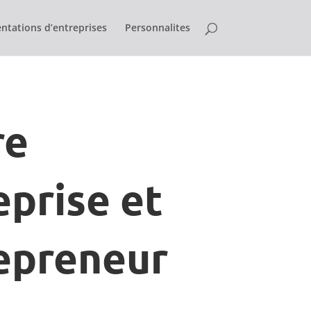
ntations d’entreprises
Personnalites
re
eprise et
epreneur