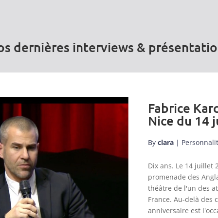
s dernières interviews & présentati
Fabrice Karc
Nice du 14 j
By
clara
|
Personnali
Dix ans. Le 14 juill
promenade des Anglai
théâtre de l'un des a
France. Au-delà des 
anniversaire est l'occ