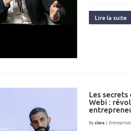
Lire la suite
Les secrets
Webi : révo
entrepreneu
By
clara
|
Entreprise