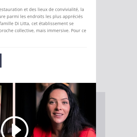
estauration et des lieux de convivialité, la
re parmi les endroits les plus appréciés
famille Di Litta, cet établissement se
proche collective, mais immersive. Pour ce