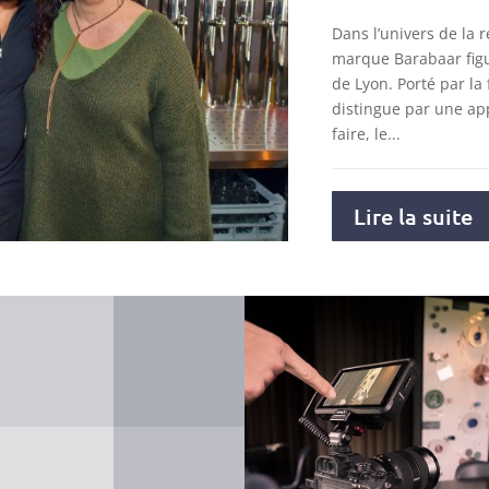
Dans l’univers de la r
marque Barabaar figu
de Lyon. Porté par la 
distingue par une ap
faire, le...
Lire la suite