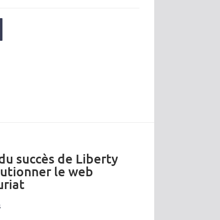
 du succès de Liberty
lutionner le web
riat
s