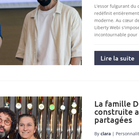
L'essor fulgurant du
redéfinit entièremen
moderne. Au cœur de 
Liberty Webi s'impo
incontournable pour
Lire la suite
La famille D
construite 
partagées
By
clara
|
Personnali