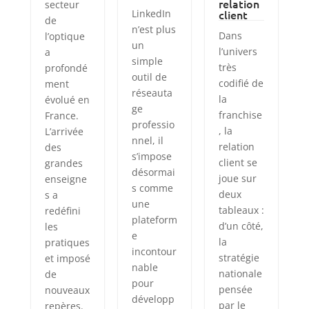
relation
secteur
LinkedIn
client
de
n’est plus
Dans
l’optique
un
l’univers
a
simple
très
profondé
outil de
codifié de
ment
réseauta
la
évolué en
ge
franchise
France.
professio
, la
L’arrivée
nnel, il
relation
des
s’impose
client se
grandes
désormai
joue sur
enseigne
s comme
deux
s a
une
tableaux :
redéfini
plateform
d’un côté,
les
e
la
pratiques
incontour
stratégie
et imposé
nable
nationale
de
pour
pensée
nouveaux
développ
par le
repères.