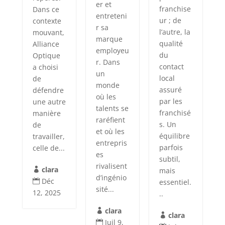
er et
franchise
Dans ce
entreteni
ur ; de
contexte
r sa
l’autre, la
mouvant,
marque
qualité
Alliance
employeu
du
Optique
r. Dans
contact
a choisi
un
local
de
monde
assuré
défendre
où les
par les
une autre
talents se
franchisé
manière
raréfient
s. Un
de
et où les
équilibre
travailler,
entrepris
parfois
celle de...
es
subtil,
rivalisent
clara
mais

d’ingénio
Déc
essentiel.

sité...
12, 2025
..
clara

clara

Juil 9,
