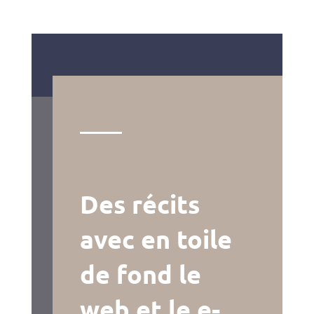
Des récits
avec en toile
de fond le
web et le e-