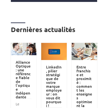
Dernières actualités
Alliance
Optique
LinkedIn
Entre
: une
, pilier
franchis
référenc
stratégi
e et
e fiable
que de
proximit
de
votre
é :
l’optiqu
marque
commen
e
employe
t les
indépen
ur : on
enseigne
dante
vous dit
s
pourquo
optimise
Le
i !
nt la