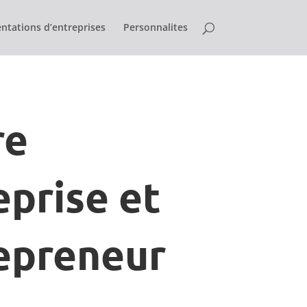
ntations d’entreprises
Personnalites
re
eprise et
epreneur