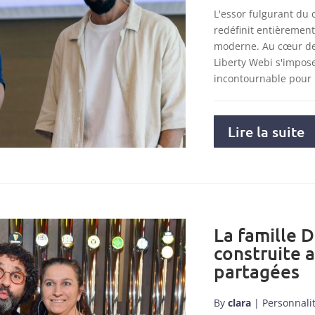
L'essor fulgurant du
redéfinit entièremen
moderne. Au cœur de 
Liberty Webi s'impo
incontournable pour
Lire la suite
La famille D
construite 
partagées
By
clara
|
Personnali