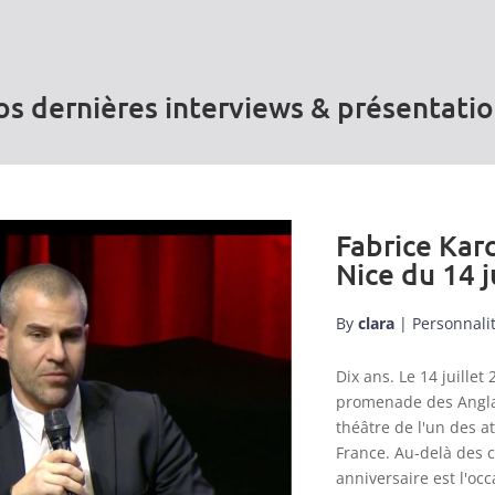
s dernières interviews & présentati
Fabrice Karc
Nice du 14 j
By
clara
|
Personnali
Dix ans. Le 14 juill
promenade des Anglai
théâtre de l'un des a
France. Au-delà des 
anniversaire est l'occ