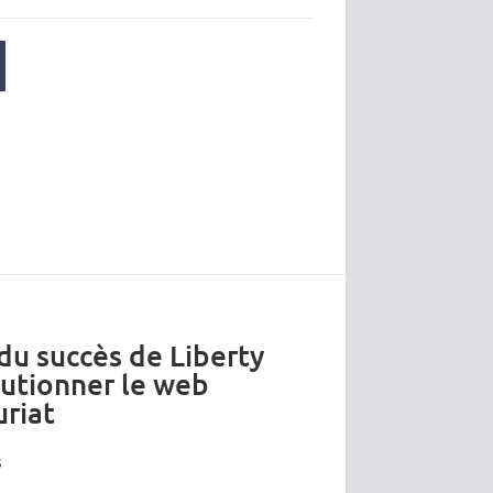
 du succès de Liberty
lutionner le web
riat
s