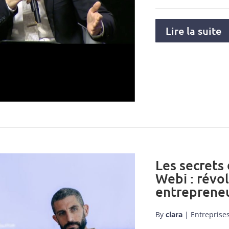
Lire la suite
Les secrets
Webi : révo
entrepreneu
By
clara
|
Entreprise