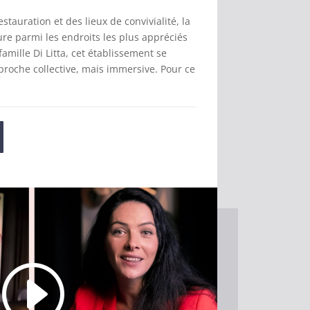
estauration et des lieux de convivialité, la
re parmi les endroits les plus appréciés
famille Di Litta, cet établissement se
proche collective, mais immersive. Pour ce