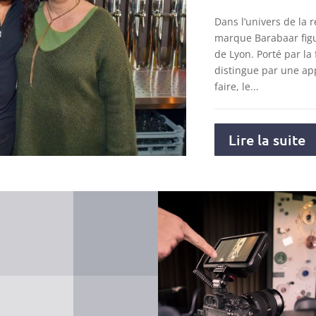
Dans l’univers de la r
marque Barabaar figu
de Lyon. Porté par la 
distingue par une ap
faire, le...
Lire la suite