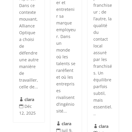
er et
franchise
Dans ce
entreteni
ur ; de
contexte
r sa
l’autre, la
mouvant,
marque
qualité
Alliance
employeu
du
Optique
r. Dans
contact
a choisi
un
local
de
monde
assuré
défendre
où les
par les
une autre
talents se
franchisé
manière
raréfient
s. Un
de
et où les
équilibre
travailler,
entrepris
parfois
celle de...
es
subtil,
rivalisent
clara
mais

d’ingénio
Déc
essentiel.

sité...
12, 2025
..
clara

clara

Juil 9,
