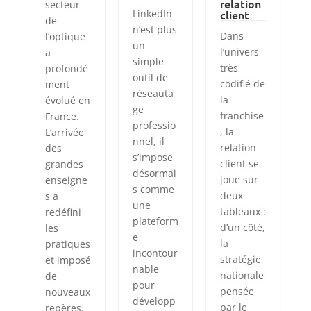
relation
secteur
LinkedIn
client
de
n’est plus
Dans
l’optique
un
l’univers
a
simple
très
profondé
outil de
codifié de
ment
réseauta
la
évolué en
ge
franchise
France.
professio
, la
L’arrivée
nnel, il
relation
des
s’impose
client se
grandes
désormai
joue sur
enseigne
s comme
deux
s a
une
tableaux :
redéfini
plateform
d’un côté,
les
e
la
pratiques
incontour
stratégie
et imposé
nable
nationale
de
pour
pensée
nouveaux
développ
par le
repères.