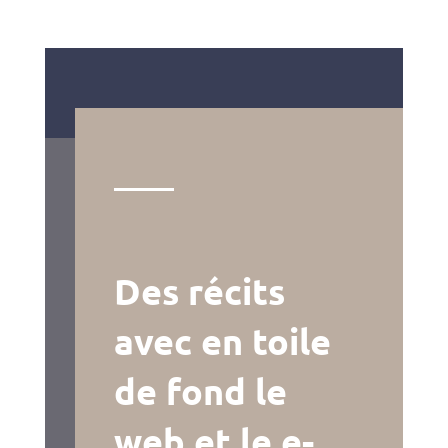
Des récits
avec en toile
de fond le
web et le e-