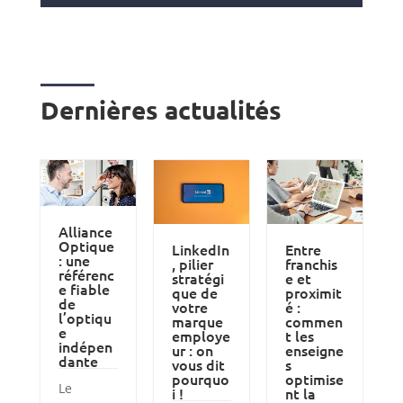
Dernières actualités
Alliance
Optique
LinkedIn
Entre
: une
, pilier
franchis
référenc
stratégi
e et
e fiable
que de
proximit
de
votre
é :
l’optiqu
marque
commen
e
employe
t les
indépen
ur : on
enseigne
dante
vous dit
s
pourquo
optimise
Le
i !
nt la