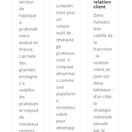
relation
secteur
LinkedIn
client
de
n’est plus
Dans
l’optique
un
l’univers
a
simple
très
profondé
outil de
codifié de
ment
réseauta
la
évolué en
ge
franchise
France.
professio
, la
L’arrivée
nnel, il
relation
des
s’impose
client se
grandes
désormai
joue sur
enseigne
s comme
deux
s a
une
tableaux :
redéfini
plateform
d’un côté,
les
e
la
pratiques
incontour
stratégie
et imposé
nable
nationale
de
pour
pensée
nouveaux
développ
par le
repères.