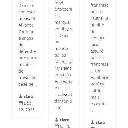
er et
franchise
Dans ce
entreteni
ur ; de
contexte
r sa
l’autre, la
mouvant,
marque
qualité
Alliance
employeu
du
Optique
r. Dans
contact
a choisi
un
local
de
monde
assuré
défendre
où les
par les
une autre
talents se
franchisé
manière
raréfient
s. Un
de
et où les
équilibre
travailler,
entrepris
parfois
celle de...
es
subtil,
rivalisent
clara
mais

d’ingénio
Déc
essentiel.

sité...
12, 2025
..
clara

clara

Juil 9,
