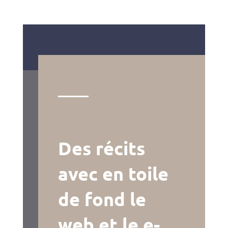
Des récits
avec en toile
de fond le
web et le e-