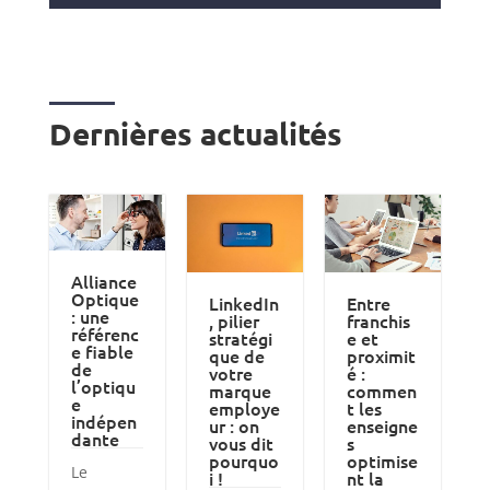
Dernières actualités
Alliance
Optique
LinkedIn
Entre
: une
, pilier
franchis
référenc
stratégi
e et
e fiable
que de
proximit
de
votre
é :
l’optiqu
marque
commen
e
employe
t les
indépen
ur : on
enseigne
dante
vous dit
s
pourquo
optimise
Le
i !
nt la