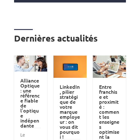
Dernières actualités
Alliance
Optique
LinkedIn
Entre
: une
, pilier
franchis
référenc
stratégi
e et
e fiable
que de
proximit
de
votre
é :
l’optiqu
marque
commen
e
employe
t les
indépen
ur : on
enseigne
dante
vous dit
s
pourquo
optimise
Le
i !
nt la