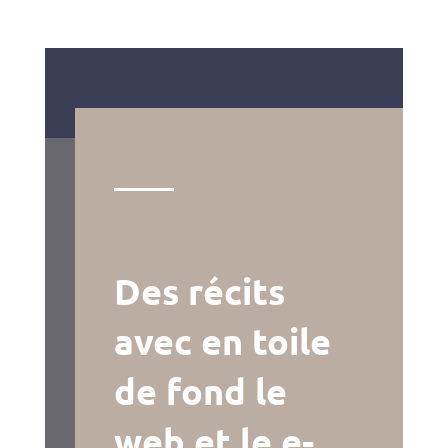
Des récits
avec en toile
de fond le
web et le e-