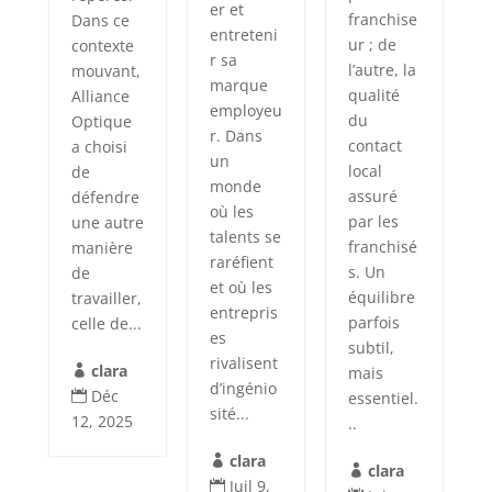
er et
franchise
Dans ce
entreteni
ur ; de
contexte
r sa
l’autre, la
mouvant,
marque
qualité
Alliance
employeu
du
Optique
r. Dans
contact
a choisi
un
local
de
monde
assuré
défendre
où les
par les
une autre
talents se
franchisé
manière
raréfient
s. Un
de
et où les
équilibre
travailler,
entrepris
parfois
celle de...
es
subtil,
rivalisent
clara
mais

d’ingénio
Déc
essentiel.

sité...
12, 2025
..
clara

clara

Juil 9,
