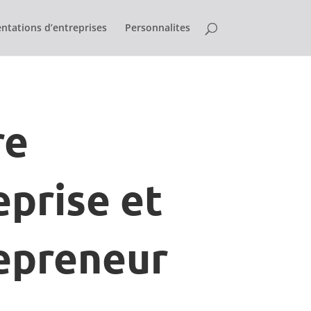
ntations d’entreprises
Personnalites
re
eprise et
epreneur