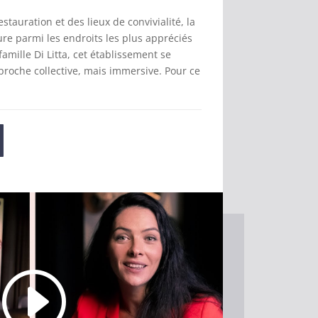
estauration et des lieux de convivialité, la
re parmi les endroits les plus appréciés
famille Di Litta, cet établissement se
proche collective, mais immersive. Pour ce