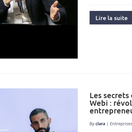
Lire la suite
Les secrets
Webi : révo
entrepreneu
By
clara
|
Entreprise