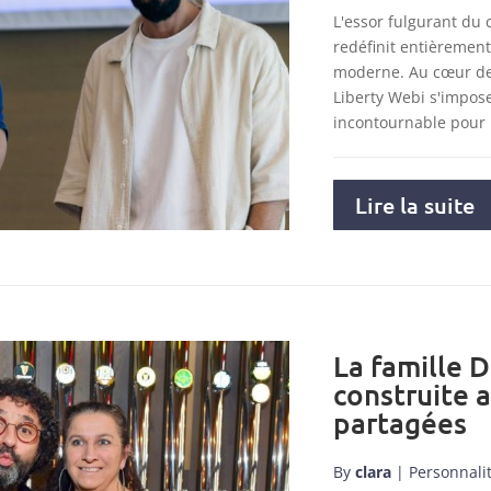
L'essor fulgurant du
redéfinit entièremen
moderne. Au cœur de 
Liberty Webi s'impo
incontournable pour
Lire la suite
La famille D
construite 
partagées
By
clara
|
Personnali