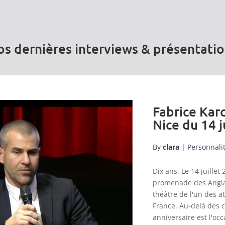
s dernières interviews & présentati
Fabrice Karc
Nice du 14 j
By
clara
|
Personnali
Dix ans. Le 14 juill
promenade des Anglai
théâtre de l'un des a
France. Au-delà des 
anniversaire est l'occ