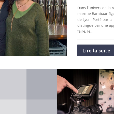
Dans l’univers de la r
marque Barabaar figu
de Lyon. Porté par la 
distingue par une ap
faire, le...
Lire la suite