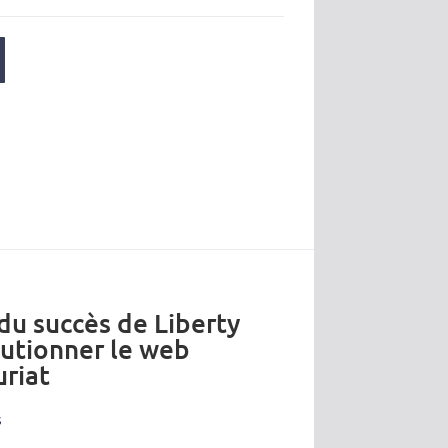
 du succès de Liberty
lutionner le web
riat
s