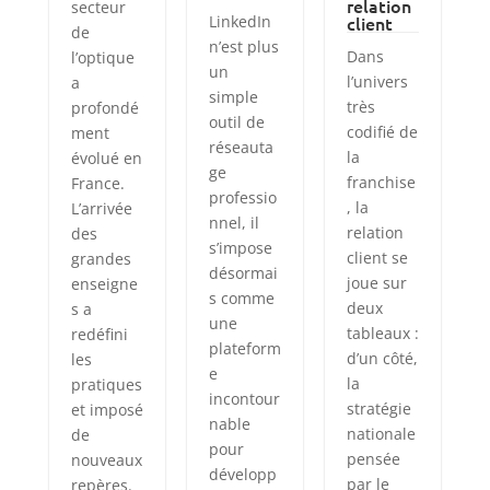
relation
secteur
LinkedIn
client
de
n’est plus
Dans
l’optique
un
l’univers
a
simple
très
profondé
outil de
codifié de
ment
réseauta
la
évolué en
ge
franchise
France.
professio
, la
L’arrivée
nnel, il
relation
des
s’impose
client se
grandes
désormai
joue sur
enseigne
s comme
deux
s a
une
tableaux :
redéfini
plateform
d’un côté,
les
e
la
pratiques
incontour
stratégie
et imposé
nable
nationale
de
pour
pensée
nouveaux
développ
par le
repères.