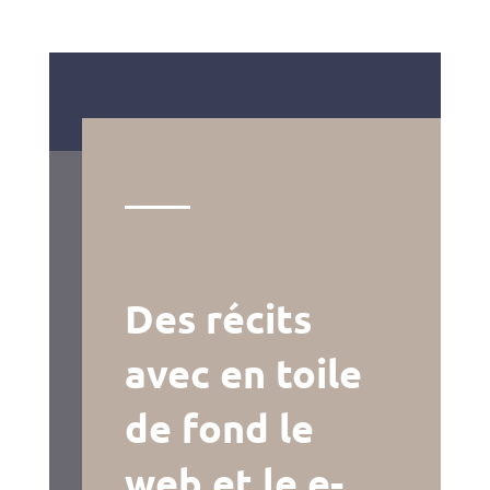
Des récits
avec en toile
de fond le
web et le e-