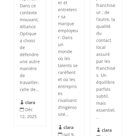
er et
franchise
Dans ce
entreteni
ur ; de
contexte
r sa
l’autre, la
mouvant,
marque
qualité
Alliance
employeu
du
Optique
r. Dans
contact
a choisi
un
local
de
monde
assuré
défendre
où les
par les
une autre
talents se
franchisé
manière
raréfient
s. Un
de
et où les
équilibre
travailler,
entrepris
parfois
celle de...
es
subtil,
rivalisent
clara
mais

d’ingénio
Déc
essentiel.

sité...
12, 2025
..
clara

clara

Juil 9,
