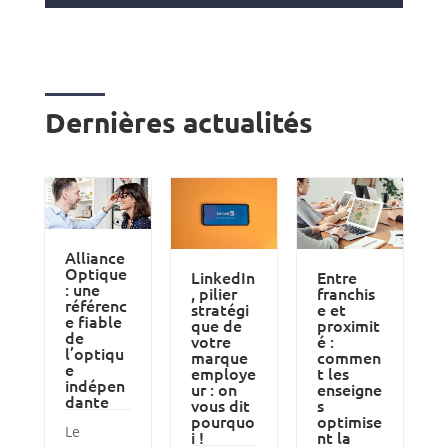
Dernières actualités
Alliance
Optique
LinkedIn
Entre
: une
, pilier
franchis
référenc
stratégi
e et
e fiable
que de
proximit
de
votre
é :
l’optiqu
marque
commen
e
employe
t les
indépen
ur : on
enseigne
dante
vous dit
s
pourquo
optimise
Le
i !
nt la