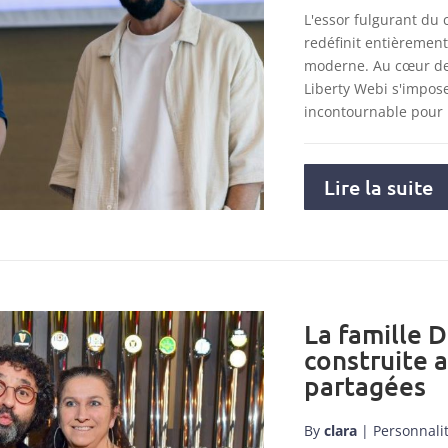
L'essor fulgurant du
redéfinit entièremen
moderne. Au cœur de 
Liberty Webi s'impo
incontournable pour
Lire la suite
La famille D
construite 
partagées
By
clara
|
Personnali