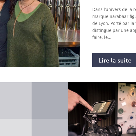
Dans l’univers de la r
marque Barabaar figu
de Lyon. Porté par la 
distingue par une ap
faire, le...
Lire la suite