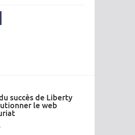
 du succès de Liberty
lutionner le web
riat
s