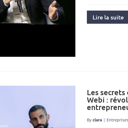
Lire la suite
Les secrets
Webi : révo
entrepreneu
By
clara
|
Entreprise