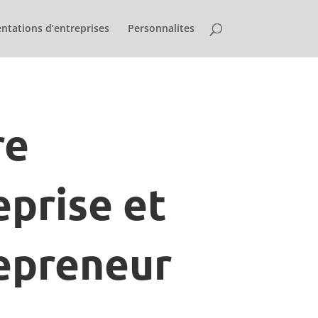
ntations d’entreprises
Personnalites
re
eprise et
epreneur