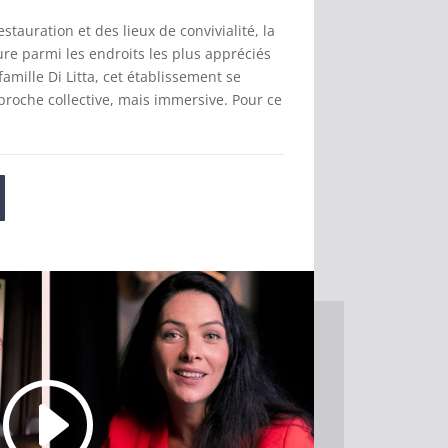
estauration et des lieux de convivialité, la
re parmi les endroits les plus appréciés
famille Di Litta, cet établissement se
proche collective, mais immersive. Pour ce