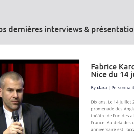
s dernières interviews & présentati
Fabrice Karc
Nice du 14 j
By
clara
|
Personnali
Dix ans. Le 14 juill
promenade des Anglai
théâtre de l'un des a
France. Au-delà des 
anniversaire est l'occ