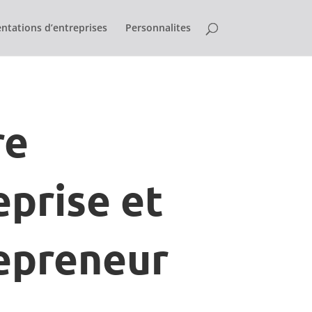
ntations d’entreprises
Personnalites
re
eprise et
epreneur