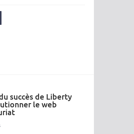
 du succès de Liberty
lutionner le web
riat
s