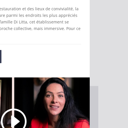
estauration et des lieux de convivialité, la
re parmi les endroits les plus appréciés
famille Di Litta, cet établissement se
proche collective, mais immersive. Pour ce