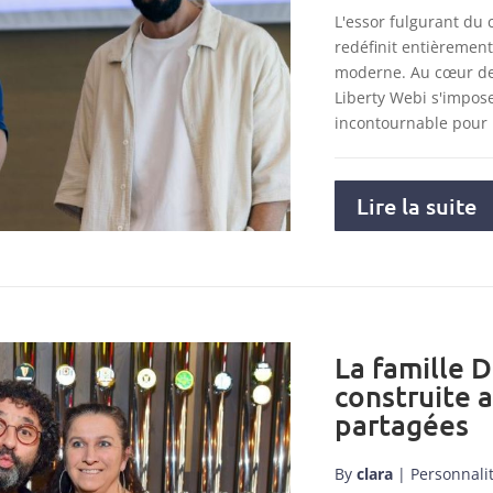
L'essor fulgurant du
redéfinit entièremen
moderne. Au cœur de 
Liberty Webi s'impo
incontournable pour
Lire la suite
La famille D
construite 
partagées
By
clara
|
Personnali