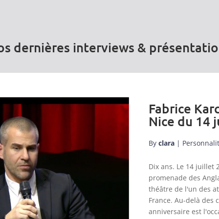
s dernières interviews & présentati
Fabrice Karc
Nice du 14 j
By
clara
|
Personnali
Dix ans. Le 14 juill
promenade des Anglai
théâtre de l'un des a
France. Au-delà des 
anniversaire est l'occ