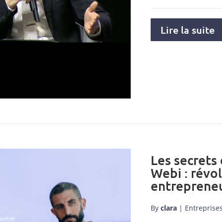
Lire la suite
Les secrets
Webi : révo
entrepreneu
By
clara
|
Entreprise