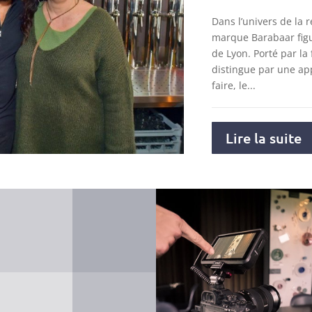
Dans l’univers de la r
marque Barabaar figu
de Lyon. Porté par la 
distingue par une ap
faire, le...
Lire la suite